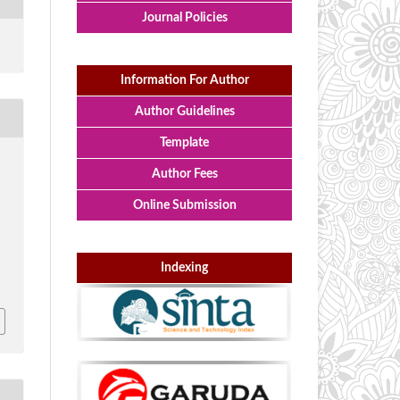
Journal Policies
Information For Author
Author Guidelines
Template
Author Fees
Online Submission
Indexing
i