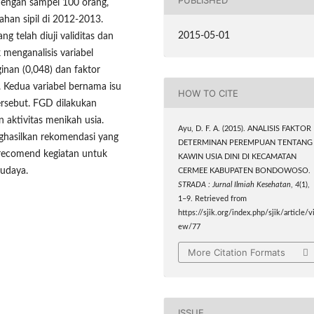
engan sampel 100 orang,
han sipil di 2012-2013.
2015-05-01
 telah diuji validitas dan
uk menganalisis variabel
inan (0,048) dan faktor
. Kedua variabel bernama isu
HOW TO CITE
ersebut. FGD dilakukan
aktivitas menikah usia.
Ayu, D. F. A. (2015). ANALISIS FAKTOR
nghasilkan rekomendasi yang
DETERMINAN PEREMPUAN TENTANG
ti recomend kegiatan untuk
KAWIN USIA DINI DI KECAMATAN
udaya.
CERMEE KABUPATEN BONDOWOSO.
STRADA : Jurnal Ilmiah Kesehatan
,
4
(1),
1–9. Retrieved from
https://sjik.org/index.php/sjik/article/v
ew/77
More Citation Formats
ISSUE