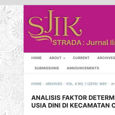
HOME
ABOUT
CURRENT
ARCHIVE
SUBMISSIONS
ANNOUNCEMENTS
HOME
/
ARCHIVES
/
VOL. 4 NO. 1 (2015): MAY
/
Ar
ANALISIS FAKTOR DETER
USIA DINI DI KECAMATA