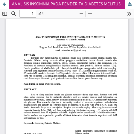
ANALISIS INSOMNIA PADA PENDERITA DIABETES MELITUS