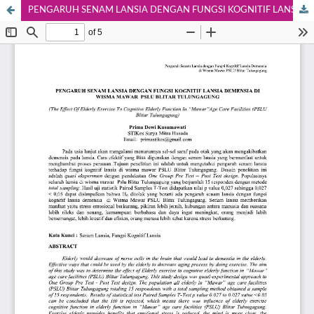
PENGARUH SENAM LANSIA DENGAN FUNGSI KOGNITIF LANSIA DIMENSIA DI WISMA MAWAR PSLU BLITAR TULUNGAGUNG